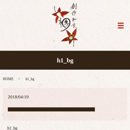
メ
h1_bg
HOME
h1_bg
2018/04/19
h1_bg