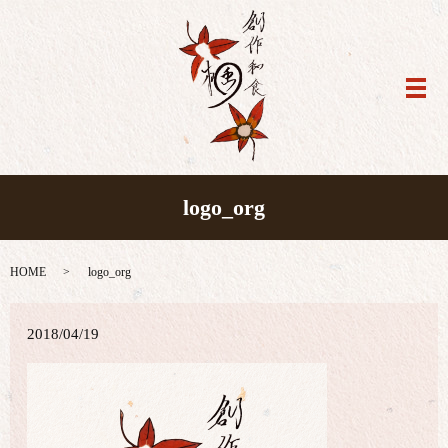
メ
logo_org
HOME
logo_org
2018/04/19