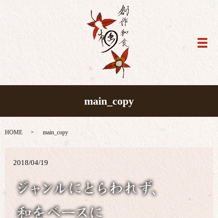
メ
main_copy
HOME
main_copy
2018/04/19